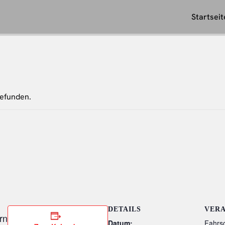
Startseit
gefunden.
DETAILS
VER
rn
Datum:
Fahrs