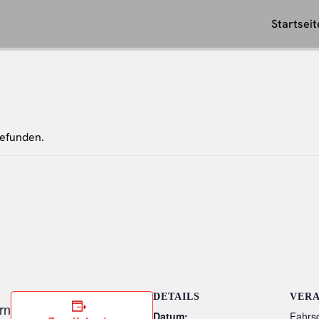
Startseit
gefunden.
DETAILS
VER
rn
Datum:
Fahrs