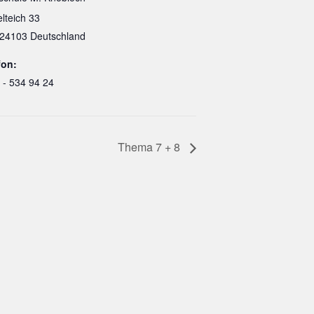
lteich 33
24103
Deutschland
fon:
 - 534 94 24
Thema 7 + 8