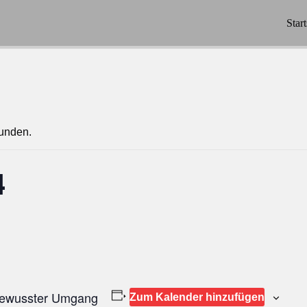
Start
funden.
4
bewusster Umgang
Zum Kalender hinzufügen