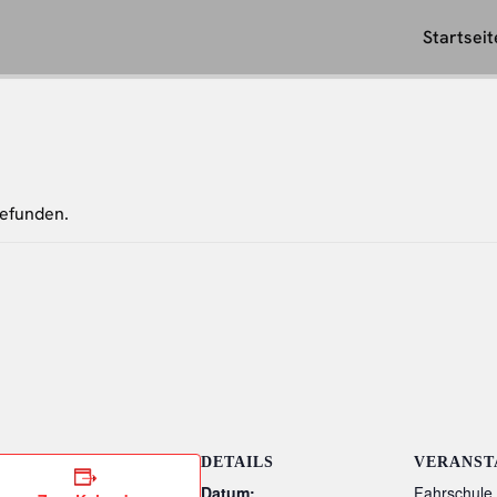
Startseit
gefunden.
DETAILS
VERANST
Datum:
Fahrschule