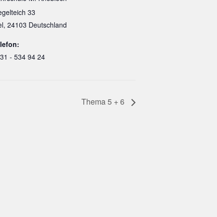
egelteich 33
el
,
24103
Deutschland
lefon:
31 - 534 94 24
Thema 5 + 6