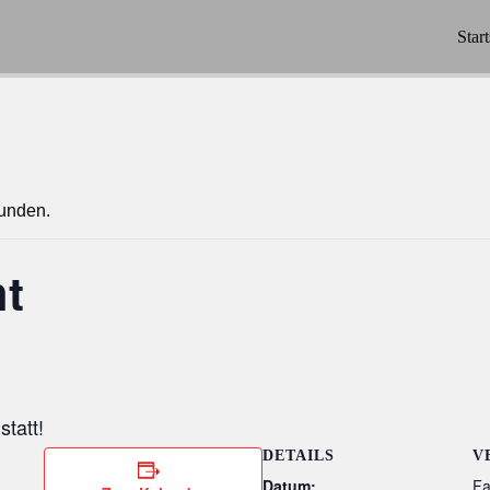
Start
funden.
ht
statt!
DETAILS
V
Datum:
Fa